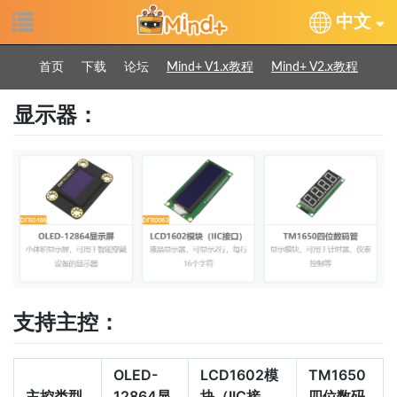
中文
首页
下载
论坛
Mind+ V1.x教程
Mind+ V2.x教程
显示器：
支持主控：
OLED-
LCD1602模
TM1650
主控类型
12864显
块（IIC接
四位数码